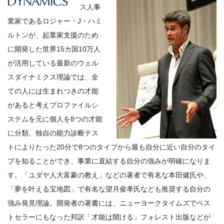
ス人事
業家であるロジャー・J・ハミ
ルトンが、起業家支援のため
に開発した世界15カ国10万人
が活用している最新のウェル
スダイナミクス理論では、全
ての人には生まれつきの才能
があると考えプロファイルシ
ステムを元に個人を8つの才能
に分類。独自の能力診断テス
トによりたった20分で8つのタイプから最も自分に近い自分のタイ
プを知ることができ、事業に直結する自分の強みが明確になりま
す。「ユダヤ人大富豪の教え」などの著者で有名な本田健氏や、
「夢を叶える宝地図」で有名な望月俊孝氏なども推奨する自分の
強み発見理論。開発者の著書には、ニューヨークタイムズでベス
トセラーにもなった邦訳「才能は開ける」フォレスト出版などが