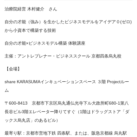
治療院経営 木村健介 さん
自分の才能（強み）を生かしたビジネスモデルをアイデア０(ゼロ)
から小資本で構築する技術
自分の才能×ビジネスモデル構築 体験講座
主催：アントレプレナー・ビジネススクール 京都四条烏丸校
【会場】
share KARASUMAインキュベーションスペース ３階 Projectルー
ム
〒600-8413 京都市下京区烏丸通仏光寺下ル大政所町680-1第八
長谷ビル3階エレベーター降りてすぐ（1階はドラッグストア「ダ
ックス烏丸店」のあるビル）
最寄り駅：京都市営地下鉄 四条駅、または、阪急京都線 烏丸駅