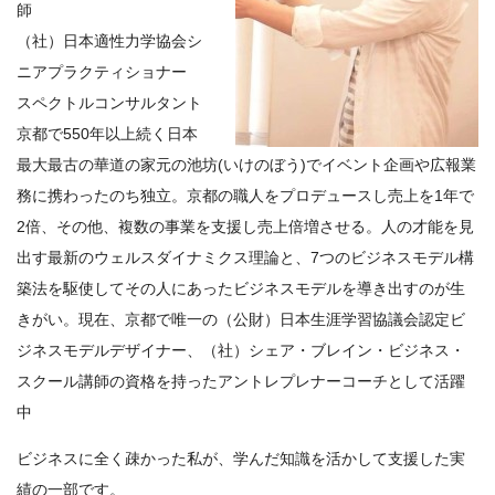
師
（社）日本適性力学協会シ
ニアプラクティショナー
スペクトルコンサルタント
京都で550年以上続く日本
最大最古の華道の家元の池坊(いけのぼう)でイベント企画や広報業
務に携わったのち独立。京都の職人をプロデュースし売上を1年で
2倍、その他、複数の事業を支援し売上倍増させる。人の才能を見
出す最新のウェルスダイナミクス理論と、7つのビジネスモデル構
築法を駆使してその人にあったビジネスモデルを導き出すのが生
きがい。現在、京都で唯一の（公財）日本生涯学習協議会認定ビ
ジネスモデルデザイナー、（社）シェア・ブレイン・ビジネス・
スクール講師の資格を持ったアントレプレナーコーチとして活躍
中
ビジネスに全く疎かった私が、学んだ知識を活かして支援した実
績の一部です。