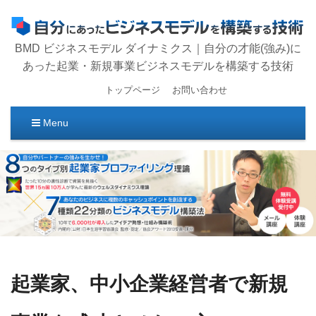
BMD ビジネスモデル ダイナミクス｜自分の才能(強み)に
あった起業・新規事業ビジネスモデルを構築する技術
トップページ
お問い合わせ
Menu
コ
ン
テ
ン
ツ
へ
移
動
起業家、中小企業経営者で新規