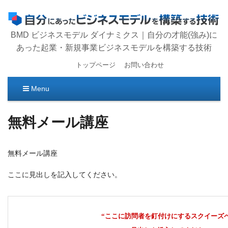
BMD ビジネスモデル ダイナミクス｜自分の才能(強み)に
あった起業・新規事業ビジネスモデルを構築する技術
トップページ
お問い合わせ
Menu
コ
無料メール講座
ン
テ
ン
ツ
無料メール講座
へ
移
ここに見出しを記入してください。
動
“
ここに訪問者を釘付けにするスクイーズ