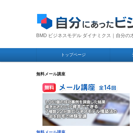
BMD ビジネスモデル ダイナミクス｜自分
トップページ
コ
ン
テ
ン
無料メール講座
ツ
へ
移
動
無料メール講座